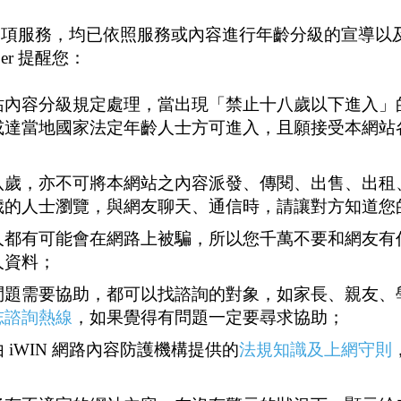
供之各項服務，均已依照服務或內容進行年齡分級的宣導
er 提醒您：
站內容分級規定處理，當出現「禁止十八歲以下進入」
或達當地國家法定年齡人士方可進入，且願接受本網站
八歲，亦不可將本網站之內容派發、傳閱、出售、出租
歲的人士瀏覽，與網友聊天、通信時，請讓對方知道您
人都有可能會在網路上被騙，所以您千萬不要和網友有
人資料；
問題需要協助，都可以找諮詢的對象，如家長、親友、
志諮詢熱線
，如果覺得有問題一定要尋求協助；
港週邊喜歡給胖熊吹屌的人當固定約~平常下班你有需求或我有需
 iWIN 網路內容防護機構提供的
法規知識及上網守則
TG~謝謝大家