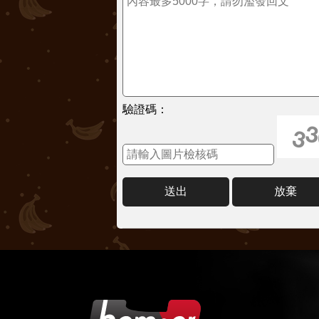
驗證碼：
送出
放棄