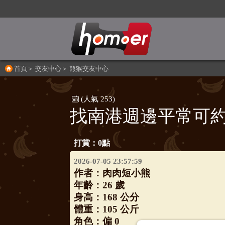
首頁
＞
交友中心
＞
熊猴交友中心
(人氣 253)
找南港週邊平常可
打賞：0點
2026-07-05 23:57:59
作者：
肉肉短小熊
年齡：26 歲
身高：168 公分
體重：105 公斤
角色：偏 0