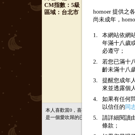
CM指數：5級
homoer 提
區域：台北市
尚未成年，homo
本網站依網
年滿十八歲
必遵守；
若您已滿十
齡未滿十八
提醒您成年
來並透露個
如果有任何
以信任的
同
本人喜歡當0，喜歡吹屌吃精液，想找南
請詳細閱讀由
是一個愛吹屌的已婚熊熊~可以認識的話留
條款；