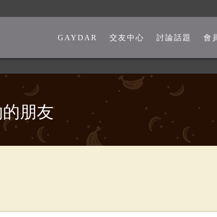
GAYDAR
交友中心
討論話題
會
一般交友中心
勁爆留言板
另類交友中心
嘴砲是非館
熊猴交友中心
心情分享館
約的朋友
中老年交友中心
時事觀點
彩虹政治版
新聞講堂
同志文學館
激情文學館