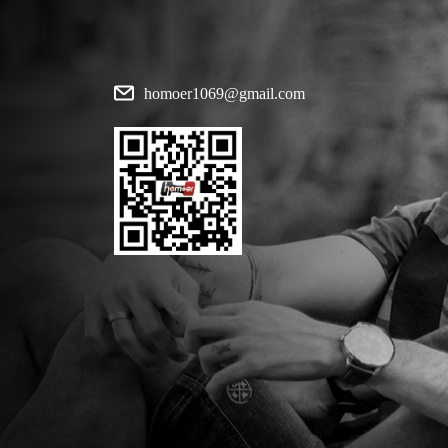
homoer1069@gmail.com