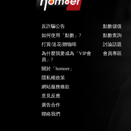
反詐騙公告
點數儲值
如何使用「點數」?
點數查詢
打賞/送花/贈咖啡
討論話題
為什麼我要成為「VIP會
會員專區
員」?
關於「homoer」
隱私權政策
網站服務條款
意見反應
廣告合作
聯絡我們