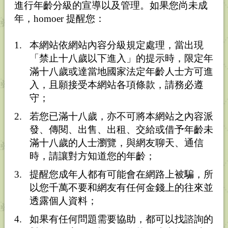
進行年齡分級的宣導以及管理。如果您尚未成
年，homoer 提醒您：
本網站依網站內容分級規定處理，當出現
「禁止十八歲以下進入」的提示時，限定年
滿十八歲或達當地國家法定年齡人士方可進
入，且願接受本網站各項條款，請務必遵
守；
若您已滿十八歲，亦不可將本網站之內容派
發、傳閱、出售、出租、交給或借予年齡未
滿十八歲的人士瀏覽，與網友聊天、通信
時，請讓對方知道您的年齡；
喜瘦到肌肉身材的可愛或帥學生狗狗
提醒您成年人都有可能會在網路上被騙，所
高矮不限
如果是處更好
以您千萬不要和網友有任何金錢上的往來並
平時線上聊且能約時間見面
透露個人資料；
意者可留聯絡帳號
如果有任何問題需要協助，都可以找諮詢的