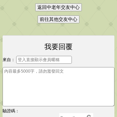
我要回覆
來自：
驗證碼：