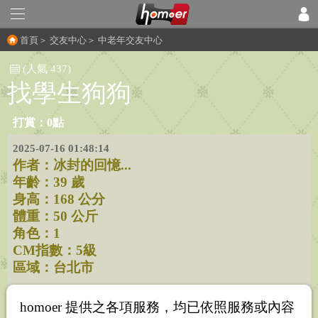
首頁
＞
交友中心
＞
中老年交友中心
(人氣 437)
找學生狗狗
打賞：0點
2025-07-16 01:48:14
作者：
冰封的回憶...
年齡：39 歲
身高：168 公分
體重：50 公斤
角色：1
CM指數：5級
區域：台北市
homoer 提供之各項服務，均已依照服務或內容