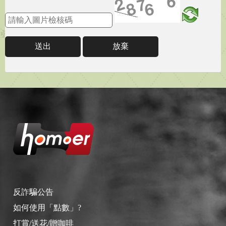
送出
放棄
反詐騙公告
如何使用「點數」?
打賞/送花/贈咖啡