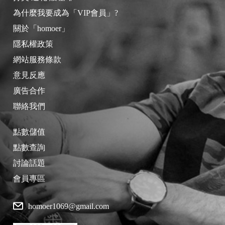
為什麼我要成為「VIP會員」?
關於「homoer」
隱私權政策
網站服務條款
意見反應
廣告合作
聯絡我們
點數儲值
點數查詢
討論話題
會員專區
homoer1069@gmail.com