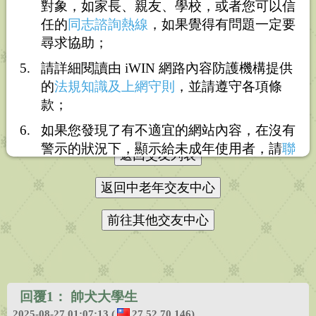
對象，如家長、親友、學校，或者您可以信
任的
同志諮詢熱線
，如果覺得有問題一定要
尋求協助；
打賞
請詳細閱讀由 iWIN 網路內容防護機構提供
的
法規知識及上網守則
，並請遵守各項條
送花
送咖啡
款；
如果您發現了有不適宜的網站內容，在沒有
警示的狀況下，顯示給未成年使用者，請
聯
絡我們
，謝謝您的合作。
回覆1：
帥犬大學生
2025-08-27 01:07:13
(
27.52.70.146)