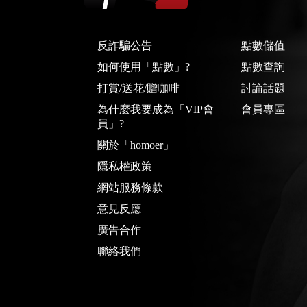
反詐騙公告
點數儲值
如何使用「點數」?
點數查詢
打賞/送花/贈咖啡
討論話題
為什麼我要成為「VIP會
會員專區
員」?
關於「homoer」
隱私權政策
網站服務條款
意見反應
廣告合作
聯絡我們