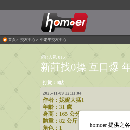
首頁
＞
交友中心
＞
中老年交友中心
(人氣 815)
新莊找0操 互口爆 
打賞：0點
2025-11-09 12:11:04
作者：
妮妮大猛1
年齡：31 歲
身高：165 公分
體重：82 公斤
homoer 提
角色：1