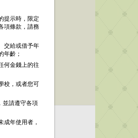
的提示時，限定
各項條款，請務
、交給或借予年
的年齡；
任何金錢上的往
學校，或者您可
，並請遵守各項
未成年使用者，