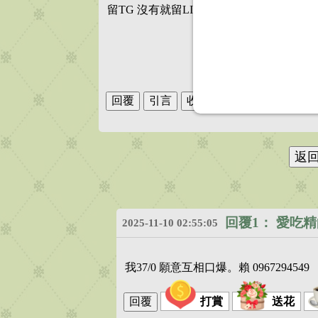
留TG 沒有就留LINE
回覆1：
愛吃精
2025-11-10 02:55:05
我37/0 願意互相口爆。賴 0967294549
打賞
送花