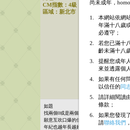
尚未成年，homo
CM指數：4級
區域：新北市
本網站依網
年滿十八歲
必遵守；
若您已滿十
齡未滿十八
提醒您成年
來並透露個
如果有任何
以信任的
同
請詳細閱讀由
條款；
如題
找兩個0或是兩個不分 3p
如果您發現
願意互吹口爆的佳
請
聯絡我們
年紀也越年長越好