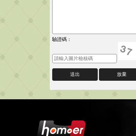
驗證碼：
送出
放棄