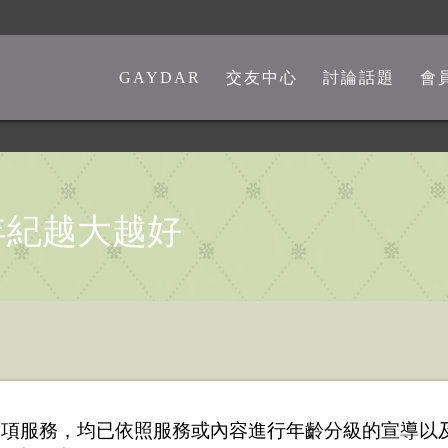
GAYDAR
交友中心
討論話題
會
一般交友中心
勁爆留言板
另類交友中心
嘴砲是非館
熊猴交友中心
心情分享館
年紀越大越好
中老年交友中心
時事觀點
彩虹政治版
新聞講堂
同志文學館
激情文學館
供之各項服務，均已依照服務或內容進行年齡分級的宣導