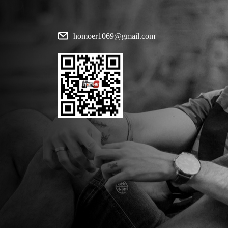
homoer1069@gmail.com