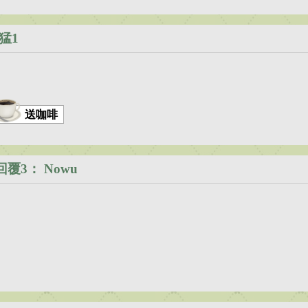
猛1
送咖啡
回覆3：
Nowu