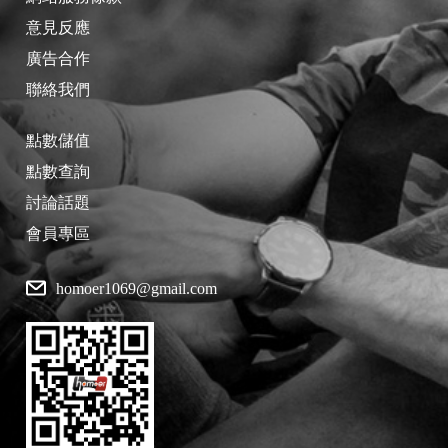
意見反應
廣告合作
聯絡我們
點數儲值
點數查詢
討論話題
會員專區
homoer1069@gmail.com