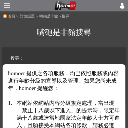
首頁
＞
討論話題
＞
嘴砲是非館
＞搜尋
嘴砲是非館搜尋
搜尋：
homoer 提供之各項服務，均已依照服務或內容
進行年齡分級的宣導以及管理。如果您尚未成
年，homoer 提醒您：
搜尋
本網站依網站內容分級規定處理，當出現
熱門搜尋排行榜
「禁止十八歲以下進入」的提示時，限定年
ere
787
後嘿
123站著
滿十八歲或達當地國家法定年齡人士方可進
入，且願接受本網站各項條款，請務必遵