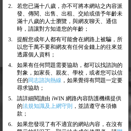
若您已滿十八歲，亦不可將本網站之內容派
如何使用點數?
發、傳閱、出售、出租、交給或借予年齡未
滿十八歲的人士瀏覽，與網友聊天、通信
時，請讓對方知道您的年齡；
1. 贈送其他會員花朵一朵，消耗點數20點。
2. 贈送其他會員咖啡一杯，消耗點數10點。
提醒您成年人都有可能會在網路上被騙，所
3. 更改暱稱一次，消耗點數5點。
以您千萬不要和網友有任何金錢上的往來並
4. 打賞其他會員的點數。
透露個人資料；
5. 閱讀VIP會員需點數的文章所消耗的點數。
如果有任何問題需要協助，都可以找諮詢的
對象，如家長、親友、學校，或者您可以信
任的
同志諮詢熱線
，如果覺得有問題一定要
尋求協助；
請詳細閱讀由 iWIN 網路內容防護機構提供
的
法規知識及上網守則
，並請遵守各項條
款；
如果您發現了有不適宜的網站內容，在沒有
反詐騙公告