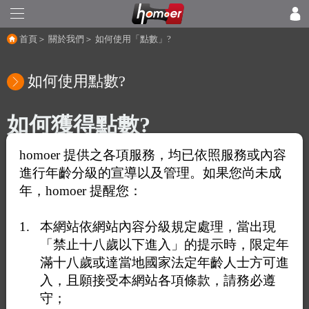
首頁
＞
關於我們
＞
如何使用「點數」?
如何使用點數?
如何獲得點數?
homoer 提供之各項服務，均已依照服務或內容
1. 加入會員並將信箱及手機驗證成功者，即獲得88點。
進行年齡分級的宣導以及管理。如果您尚未成
2. 於homoer直接購買點數。
年，homoer 提醒您：
3. 其他會員贈送您1朵花可獲得20點。花的領取期限為10天，
每24小時將遞減2點。
本網站依網站內容分級規定處理，當出現
4. 其他會員贈送您1杯咖啡即可獲得10點。咖啡的領取期限為
「禁止十八歲以下進入」的提示時，限定年
5天，每24小時將遞減2點。
5. 其他會員直接打賞您的點數。
滿十八歲或達當地國家法定年齡人士方可進
6. 使用點數閱讀文章所獲得的點數。
入，且願接受本網站各項條款，請務必遵
守；