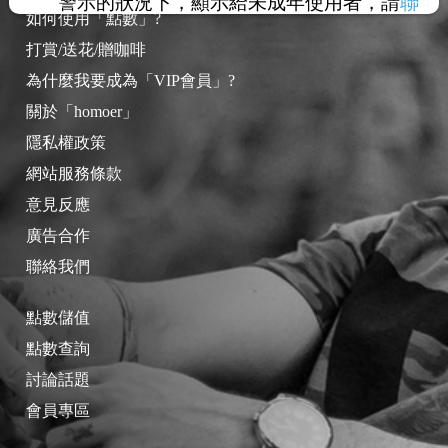
警示的狀況下，顯示給未成年使用者，請
聯
如何使用「點數」?
絡我們
，謝謝您的合作。
打賞/送花/贈咖啡
為什麼我要成為「VIP會員」?
關於「homoer」
隱私權政策
網站服務條款
意見反應
廣告合作
聯絡我們
點數儲值
點數查詢
討論話題
會員專區