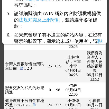
反校園霸
尋求協助；
凌，職場
請政府注重‘‘霸凌‘‘反
杜絕霸凌
霸凌，社
請詳細閱讀由 iWIN 網路內容防護機構提供
校園霸凌，職場霸凌，
4
166
04月04日
會霸凌，
社會霸凌，杜絕霸凌
00:37
杜絕霸凌
的
法規知識及上網守則
，並請遵守各項條
06月26日
款；
21:43
同志交友
如果您發現了有不適宜的網站內容，在沒有
這是一家專門為我們男
館
0
105
警示的狀況下，顯示給未成年使用者，請
聯
同志交流的社區
06月14日
20:26
絡我們
，謝謝您的合作。
我們身為
士林博
台灣人，
彰，三重
台灣人要
台灣人要很珍惜台灣民
25
615
小李
感的很驕
主自由
1
2
3
04月04日
傲
04:26
06月12日
22:52
伯毅
想要交友的和約的歡迎
0
98
06月04日
請進
22:06
健身教練不分自住有地
小偉偉
小偉偉
不差 178 71 26
24
712
01月01日
04月27日