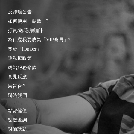
反詐騙公告
如何使用「點數」?
打賞/送花/贈咖啡
為什麼我要成為「VIP會員」?
關於「homoer」
隱私權政策
網站服務條款
意見反應
廣告合作
聯絡我們
點數儲值
點數查詢
討論話題