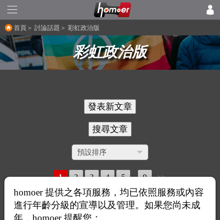
首頁
＞
討論話題
＞
彩虹政治版
彩虹政治版
1
2
3
4
5
9
...
>>
homoer 提供之各項服務，均已依照服務或內容
進行年齡分級的宣導以及管理。如果您尚未成
回
人
主題
作者
最新回覆
覆
氣
年，homoer 提醒您：