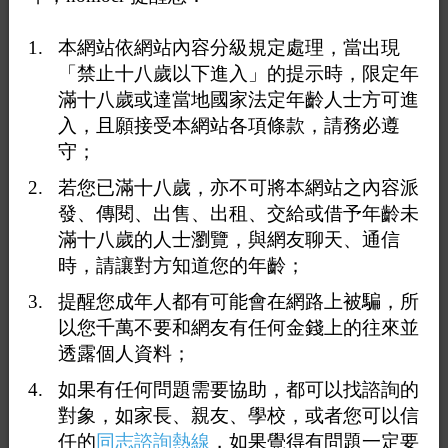
伯毅
想要交友的和約的歡迎
0
18
08月03日
本網站依網站內容分級規定處理，當出現
請進
23:41
「禁止十八歲以下進入」的提示時，限定年
汐止自家
滿十八歲或達當地國家法定年齡人士方可進
頂樓暴露
想被觀
入，且願接受本網站各項條款，請務必遵
KLS
汐止自家頂樓暴露想被
看，或來
1
63
08月02日
守；
觀看，或來約互摸吹打
約互摸吹
04:31
打
若您已滿十八歲，亦不可將本網站之內容派
07月28日
05:32
發、傳閱、出售、出租、交給或借予年齡未
在台灣，這樣算「公然
滿十八歲的人士瀏覽，與網友聊天、通信
波麗士
猥褻」，不是單純妨害
時，請讓對方知道您的年齡；
0
48
07月18日
風化。 刑法第234條公
14:08
然猥褻罪
提醒您成年人都有可能會在網路上被騙，所
反校園霸
以您千萬不要和網友有任何金錢上的往來並
凌，職場
請政府注重‘‘霸凌‘‘反
透露個人資料；
杜絕霸凌
霸凌，社
校園霸凌，職場霸凌，
13
272
04月04日
會霸凌，
社會霸凌，杜絕霸凌
如果有任何問題需要協助，都可以找諮詢的
00:44
拒絕霸凌
1
2
07月16日
對象，如家長、親友、學校，或者您可以信
23:44
任的
同志諮詢熱線
，如果覺得有問題一定要