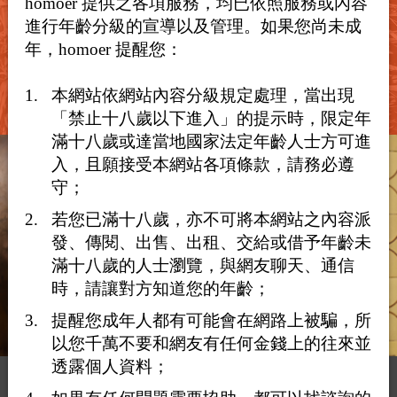
homoer 提供之各項服務，均已依照服務或內容
社群的專屬空間！
進行年齡分級的宣導以及管理。如果您尚未成
年，homoer 提醒您：
了解更多
本網站依網站內容分級規定處理，當出現
「禁止十八歲以下進入」的提示時，限定年
滿十八歲或達當地國家法定年齡人士方可進
入，且願接受本網站各項條款，請務必遵
守；
若您已滿十八歲，亦不可將本網站之內容派
發、傳閱、出售、出租、交給或借予年齡未
滿十八歲的人士瀏覽，與網友聊天、通信
時，請讓對方知道您的年齡；
提醒您成年人都有可能會在網路上被騙，所
以您千萬不要和網友有任何金錢上的往來並
透露個人資料；