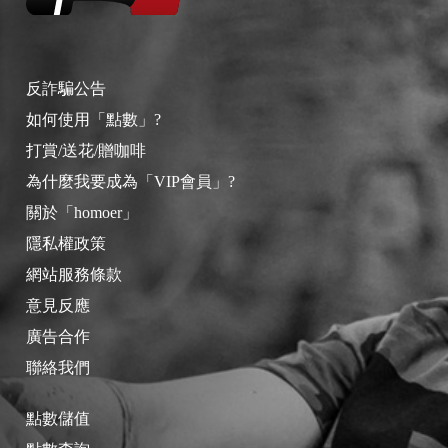
反詐騙公告
如何使用「點數」?
打賞/送花/贈咖啡
為什麼我要成為「VIP會員」?
關於「homoer」
隱私權政策
網站服務條款
意見反應
廣告合作
聯絡我們
點數儲值