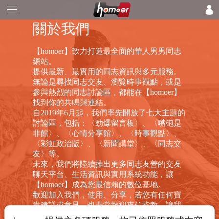
關於我們
【homoer】致力打造最全面的華人男男同志
網站。
提供最新、最實用的同志資訊與多元服務。
無論是尋找同志交友、瀏覽時事觀點，或是
參與熱烈的同志討論區，都能在【homoer】
找到你的共鳴與連結。
自2019年6月起，我們率先開放了七大主題的
討論區，包括：〈勁爆留言板〉、〈嘴砲是
非館〉、〈心情分享館〉、〈時事觀點〉、
〈彩虹政治版〉、〈新聞講堂〉、〈同志交
友〉等。
未來，我們將陸續推出更多同志友善的交友
聊天平台、生活資訊與實用系統功能，讓
【homoer】成為您最信賴的數位基地。
歡迎加入我們，使用、分享，若您有任何寶
貴建議或意見，也非常歡迎來信指教，讓我
們一起打造一個更新、更潮、真正屬於同志