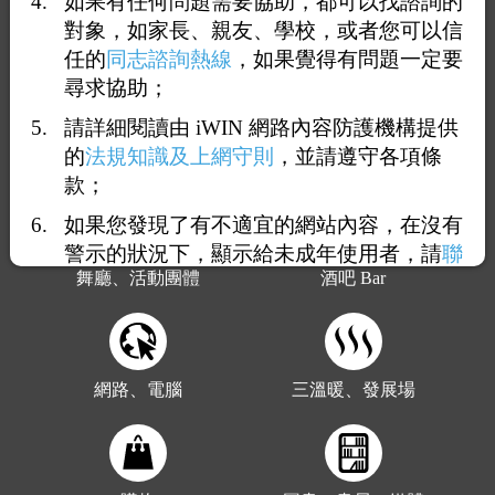
如果有任何問題需要協助，都可以找諮詢的
對象，如家長、親友、學校，或者您可以信
政府、非政府組織
健康、醫療
任的
同志諮詢熱線
，如果覺得有問題一定要
尋求協助；
請詳細閱讀由 iWIN 網路內容防護機構提供
的
法規知識及上網守則
，並請遵守各項條
宗教
校園
款；
如果您發現了有不適宜的網站內容，在沒有
警示的狀況下，顯示給未成年使用者，請
聯
舞廳、活動團體
酒吧 Bar
絡我們
，謝謝您的合作。
網路、電腦
三溫暖、發展場