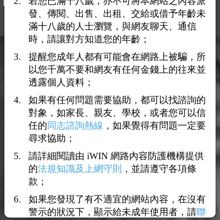
若您已滿十八歲，亦不可將本網站之內容派
發、傳閱、出售、出租、交給或借予年齡未
滿十八歲的人士瀏覽，與網友聊天、通信
時，請讓對方知道您的年齡；
提醒您成年人都有可能會在網路上被騙，所
以您千萬不要和網友有任何金錢上的往來並
透露個人資料；
如果有任何問題需要協助，都可以找諮詢的
對象，如家長、親友、學校，或者您可以信
任的
同志諮詢熱線
，如果覺得有問題一定要
尋求協助；
反詐騙公告
如何使用「點數」?
請詳細閱讀由 iWIN 網路內容防護機構提供
的
法規知識及上網守則
，並請遵守各項條
打賞/送花/贈咖啡
款；
為什麼我要成為「VIP會員」?
如果您發現了有不適宜的網站內容，在沒有
關於「homoer」
警示的狀況下，顯示給未成年使用者，請
聯
隱私權政策