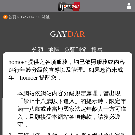
首頁
＞
GAYDAR
＞ 泳池
GAY
DAR
分類
地區
免費刊登
搜尋
homoer 提供之各項服務，均已依照服務或內容
進行年齡分級的宣導以及管理。如果您尚未成
泳池：
年，homoer 提醒您：
本網站依網站內容分級規定處理，當出現
「禁止十八歲以下進入」的提示時，限定年
滿十八歲或達當地國家法定年齡人士方可進
入，且願接受本網站各項條款，請務必遵
守；