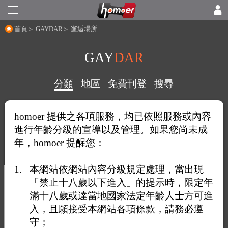
首頁
＞
GAYDAR
＞ 邂逅場所
GAY
DAR
分類
地區
免費刊登
搜尋
homoer 提供之各項服務，均已依照服務或內容
邂逅場所：
進行年齡分級的宣導以及管理。如果您尚未成
年，homoer 提醒您：
本網站依網站內容分級規定處理，當出現
「禁止十八歲以下進入」的提示時，限定年
滿十八歲或達當地國家法定年齡人士方可進
入，且願接受本網站各項條款，請務必遵
守；