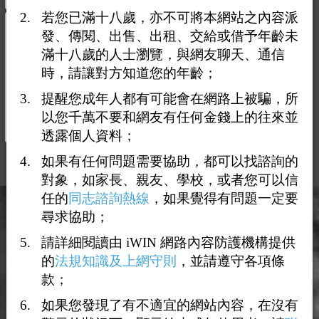
若您已滿十八歲，亦不可將本網站之內容派
全台唯一中和男泰洗體驗館
發、傳閱、出售、出租、交給或借予年齡未
滿十八歲的人士瀏覽，與網友聊天、通信
社團、同好
邂逅場所
SPA、按摩、養生
時，請讓對方知道您的年齡；
新北中和市中和路100號 世華銀行旁
提醒您成年人都有可能會在網路上被騙，所
來場泰洗體驗 原價60分1400 體驗價 40分 只要
以您千萬不要和網友有任何金錢上的往來並
999 名額有限Line0976528729
點閱數：3561
透露個人資料；
如果有任何問題需要協助，都可以找諮詢的
對象，如家長、親友、學校，或者您可以信
任的
同志諮詢熱線
，如果覺得有問題一定要
尋求協助；
請詳細閱讀由 iWIN 網路內容防護機構提供
的
法規知識及上網守則
，並請遵守各項條
款；
如果您發現了有不適宜的網站內容，在沒有