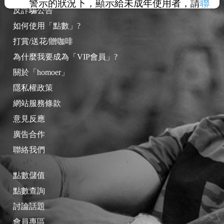
警示的狀況下，顯示給未成年使用者，請
聯
反詐騙公告
絡我們
，謝謝您的合作。
如何使用「點數」?
打賞/送花/贈咖啡
為什麼我要成為「VIP會員」?
關於「homoer」
隱私權政策
網站服務條款
意見反應
廣告合作
聯絡我們
點數儲值
點數查詢
討論話題
會員專區