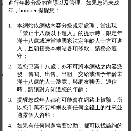
進行年齡分級的宣導以及管理。如果您尚未成
年，homoer 提醒您：
溫泉御膳坊膳坊
溫泉
戶外場所
日曬
餐飲
SPA、按摩、養生
本網站依網站內容分級規定處理，當出現
112台北市北投區紗帽路42號
「禁止十八歲以下進入」的提示時，限定年
滿十八歲或達當地國家法定年齡人士方可進
皇池溫泉的泉源是世界聞名的青磺泉，從地底自
然湧出無污染的溫泉，且地處青磺泉水脈聚集的
入，且願接受本網站各項條款，請務必遵
地方，為早期紗帽山的指標泡溫泉所在地！青磺
守；
泉又稱鐳泉，因含有鐳放射能，經日本科學界、
醫界，和玉川溫泉研究團隊長期的
若您已滿十八歲，亦不可將本網站之內容派
點閱數：1698
發、傳閱、出售、出租、交給或借予年齡未
滿十八歲的人士瀏覽，與網友聊天、通信
Waiting Bistro
時，請讓對方知道您的年齡；
餐飲
酒吧 Bar
提醒您成年人都有可能會在網路上被騙，所
台北市忠孝東路三段251巷13弄6號1樓
以您千萬不要和網友有任何金錢上的往來並
美食酒吧 · 啤酒吧 · 美式餐廳這裡有好酒、好
透露個人資料；
菜，還有一些好東西值得等待。Good things are
worth Waiting for.好酒、好菜，還有一些好東西值
如果有任何問題需要協助，都可以找諮詢的
得等待。一間用心研發