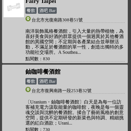
Fairy Taipei
餐飲
酒吧 Bar
台北市光復南路308巷51號
南洋裝飾風格餐酒館，引入大量的熱帶植物，為
喜好美食與好酒的群眾提供一個迥異於其他餐酒
館的異國空間；不定期與各產業結合並舉辦活
動，不滿足於餐酒館的單一性，創造出獨特的多
功能社交場所。A Southea
點閱數：830
鈾咖啡餐酒館
餐飲
酒吧 Bar
台北市復興南路一段253巷32號
〔Uranium・鈾咖啡餐酒館〕白天是為每一位訪
客補充電力汲取能量的咖啡館，夜晚是每一個靈
魂交談與沈醉的餐酒館。揉合了藝術風格的創意
空間，提供不定期研發的新菜色與特調、精細挑
選的紅白酒款；Urani
點閱數：730