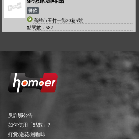
夢想家咖啡館
餐飲
高雄市玉竹一街20巷5號
點閱數：582
反詐騙公告
如何使用「點數」?
打賞/送花/贈咖啡