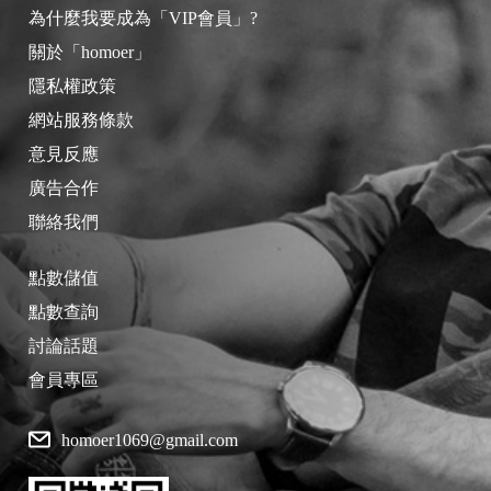
為什麼我要成為「VIP會員」?
關於「homoer」
隱私權政策
網站服務條款
意見反應
廣告合作
聯絡我們
點數儲值
點數查詢
討論話題
會員專區
homoer1069@gmail.com