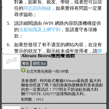
對象，如家長、親友、學校，或者您可以信
點閱數：1391
任的
同志諮詢熱線
，如果覺得有問題一定要
好食多涮涮屋
尋求協助；
餐飲
酒吧 Bar
請詳細閱讀由 iWIN 網路內容防護機構提供
的
法規知識及上網守則
，並請遵守各項條
台北市雙城街19巷5號
款；
今日營業: 11:30-15:00, 17:30-22:00
如果您發現了有不適宜的網站內容，在沒有
點閱數：1132
警示的狀況下，顯示給未成年使用者，請
聯
Abrazo Bistro擁抱餐酒館
絡我們
，謝謝您的合作。
餐飲
酒吧 Bar
台北市敦化南路一段198號
美食酒吧 · 時尚歐式餐廳#Abrazo最熱賣 義大利
麵食你吃過了嗎？強烈推薦熱愛麵食對美食挑剔
的您一定要試試！????明太子奶油鮭魚義大利
麵????(NT$: 320)????蒜辣鴨肉義大利
點閱數：1012