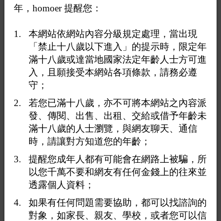
主題
作者
最新回覆
覆
氣
年，homoer 提醒您：
小隻馬
新莊鴻金寶
0
210
2022年01月
本網站依網站內容分級規定處理，當出現
07日 20:54
「禁止十八歲以下進入」的提示時，限定年
市政府
滿十八歲或達當地國家法定年齡人士方可進
約.
市政府現約
181/77
44
1,882
2022年01月
入，且願接受本網站各項條款，請務必遵
1
2
3
4
5
2021年07月
07日 20:54
25日 16:05
守；
肉壯粗屌住
天冷
若您已滿十八歲，亦不可將本網站之內容派
附近
雨中雙溪公園
7
358
2022年01月
2022年01月
發、傳閱、出售、出租、交給或借予年齡未
07日 20:43
06日 21:36
滿十八歲的人士瀏覽，與網友聊天、通信
中年
中年
時，請讓對方知道您的年齡；
龜山或桃園附近有
2
276
2022年01月
2022年01月
按摩嗎
07日 20:12
07日 20:39
提醒您成年人都有可能會在網路上被騙，所
嗨嗨
想被玩奶
以您千萬不要和網友有任何金錢上的往來並
頭前公園
78
3,120
2021年11月
2022年01月
4
5
6
7
8
透露個人資料；
29日 23:59
07日 19:24
23健身0想
如果有任何問題需要協助，都可以找諮詢的
健身不差23
有壯或不差要約
約
48
1,473
2021年11月
對象，如家長、親友、學校，或者您可以信
嗎？
1
2
3
4
5
2022年01月