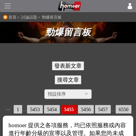
首頁
＞
討論話題
＞
勁爆留言板
勁爆留言板
1
5453
5454
5455
5456
5457
6550
<<
...
...
>>
homoer 提供之各項服務，均已依照服務或內容
進行年齡分級的宣導以及管理。如果您尚未成
回
人