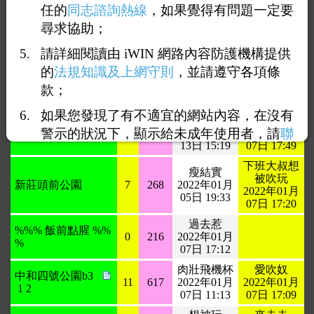
03日 19:39
任的
同志諮詢熱線
，如果覺得有問題一定要
07日 19:04
尋求協助；
走
小隻馬
228對面介壽公園玩
12
646
2022年01月
2022年01月
1
2
請詳細閱讀由 iWIN 網路內容防護機構提供
07日 13:17
07日 18:51
的
法規知識及上網守則
，並請遵守各項條
潮控手
潮控手
男性機能訓練
3
298
2022年01月
2022年01月
款；
07日 12:55
07日 18:25
如果您發現了有不適宜的網站內容，在沒有
不差學生
有人嗎
警示的狀況下，顯示給未成年使用者，請
聯
5點下班過去中山
8
314
2021年12月
2022年01月
13日 15:19
07日 17:49
絡我們
，謝謝您的合作。
下班大叔想
瘦結實
被吹玩
新莊頭前公園
7
268
2022年01月
2022年01月
05日 19:33
07日 17:20
過去惹
%%% 飯前點腥 %%
0
216
2022年01月
%
07日 17:12
肉壯飛機杯
愛吹奴
中和四號公園b3
11
617
2022年01月
2022年01月
1
2
07日 11:13
07日 17:09