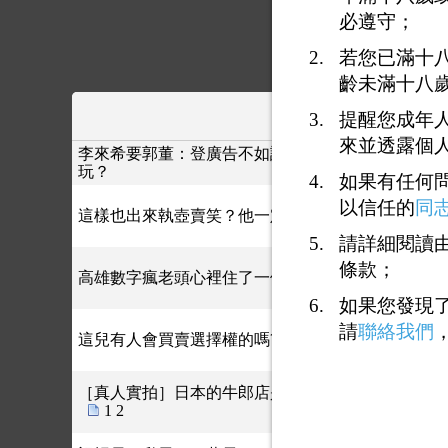
必遵守；
若您已滿十
齡未滿十八
主題
提醒您成年
來並透露個
李來希要郭董：登廣告不如請律師？原來李來希苦讀
玩？
如果有任何
以信任的
同
這樣也出來執壺賣笑？他一定很缺錢？
請詳細閱讀由
條款；
高雄數字瘋老頭心裡住了一位歐巴桑, 原虫智商, 烏
如果您發現
請
聯絡我們
這兒有人會買賣選擇權的嗎????
1
2
3
4
［真人實拍］日本的牛郎店是不做x服務的！只陪酒
1
2