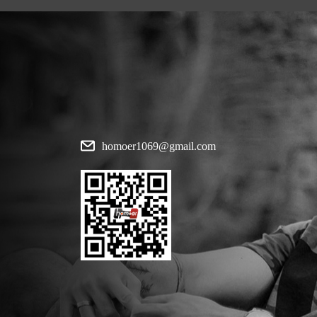
homoer1069@gmail.com