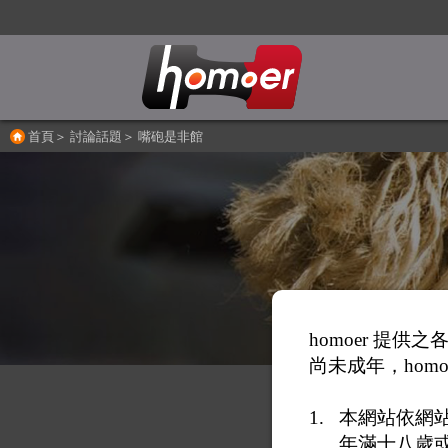
首頁
＞
討論話題
＞
嘴砲是非館
homoer 提
尚未成年，homo
本網站依網
年滿十八歲