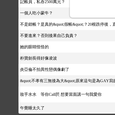
記帳員，私吞2500萬元？
一個人吃小蒙牛？
不是錯帳？是真的&quot;假帳&quot;？20根跌停後
不要進來？否則後果自己負責？
她的眼睛怪怪的
朴寶劍長得好像凌波
炎亞倫不拍異性戀偶像劇了
&quot;不孝有三無後為大&quot;原來這句是為GAY寫
妝乎水水 等你Call屄 想要當面講一句我愛你
午覺睡太久了