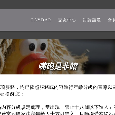
GAYDAR
交友中心
討論話題
會
一般交友中心
勁爆留言板
另類交友中心
嘴砲是非館
熊猴交友中心
心情分享館
中老年交友中心
時事觀點
嘴砲是非館
彩虹政治版
供之各項服務，均已依照服務或內容進行年齡分級的宣導
新聞講堂
er 提醒您：
同志文學館
站內容分級規定處理，當出現「禁止十八歲以下進入」
激情文學館
或達當地國家法定年齡人士方可進入，且願接受本網站