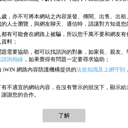
1
7373
7374
7375
7376
7377
7522
<<
...
...
>>
八歲，亦不可將本網站之內容派發、傳閱、出售、出租
歲的人士瀏覽，與網友聊天、通信時，請讓對方知道您
回
人
人都有可能會在網路上被騙，所以您千萬不要和網友有
覆
氣
人資料；
法律系，竟然考不上律師執照？會不會太好
0
440
2
問題需要協助，都可以找諮詢的對象，如家長、親友、
志諮詢熱線
，如果覺得有問題一定要尋求協助；
0
507
2
 iWIN 網路內容防護機構提供的
法規知識及上網守則
拉龜夢滅, 卻要每天裝林志玲～～～
1
2
3
24
1,558
2
了有不適宜的網站內容，在沒有警示的狀況下，顯示給
，謝謝您的合作。
32
1,970
2
陪聊天陪您開心！但是很貴滴！您花不起的？
11
1,045
2