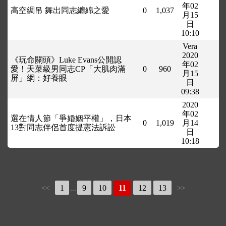
年02
高空綢吊 舞出同志纏綿之愛
0
1,037
月15
日
10:10
Vera
2020
《玩命關頭》Luke Evans公開認
年02
愛！天菜級男同志CP「大肌肉滿
0
960
月15
屏」網：好養眼
日
09:38
2020
年02
選在情人節「爭婚姻平權」，日本
0
1,019
月14
13對同志伴侶首度提憲法訴訟
日
10:18
1
9
10
11
12
13
<<
...
>>