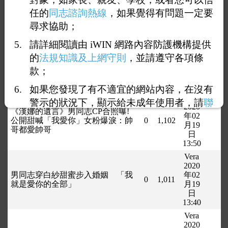
影／男同志穿白紗甜蜜步入婚姻
0
1,031
月19
「我就是愛你的全部」
任的
同志諮詢熱線
，如果覺得有問題一定要
日
尋求協助；
15:16
Vera
請詳細閱讀由 iWIN 網路內容防護機構提供
2020
的
法規知識及上網守則
，並請遵守各項條
老媽催抱孫 兒子講不出口是「同
年02
0
1,136
志」
月19
款；
日
13:58
如果您發現了有不適宜的網站內容，在沒有
Vera
警示的狀況下，顯示給未成年使用者，請
聯
2020
《漢娜的遺言》男同志CP合照曝!
絡我們
，謝謝您的合作。
年02
公開甜喊「我愛你」女粉爆淚：帥
0
1,102
月19
哥都愛帥哥
日
13:50
Vera
2020
男同志穿白紗甜蜜步入婚姻 「我
年02
0
1,011
就是愛你的全部」
月19
日
13:40
Vera
2020