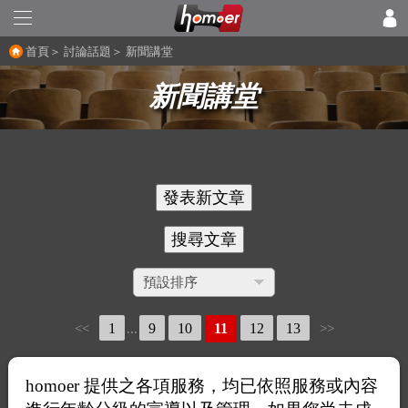
首頁
＞
討論話題
＞
新聞講堂
新聞講堂
1
9
10
11
12
13
<<
...
>>
homoer 提供之各項服務，均已依照服務或內容
最
回
人
新