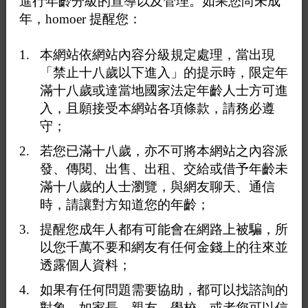
進行年齡分級的宣導以及管理。如果您尚未成
主題
作者
覆
氣
回
年，homoer 提醒您：
覆
Vera
本網站依網站內容分級規定處理，當出現
2020
年02
「禁止十八歲以下進入」的提示時，限定年
同志學生牽手 楊百翰大學解禁
0
1,158
月24
滿十八歲或達當地國家法定年齡人士方可進
日
10:40
入，且願接受本網站各項條款，請務必遵
Vera
守；
2020
年02
若您已滿十八歲，亦不可將本網站之內容派
同志男星帥到爆紅 羞曝享受第1次
0
1,133
月24
發、傳閱、出售、出租、交給或借予年齡未
日
10:29
滿十八歲的人士瀏覽，與網友聊天、通信
關注
時，請讓對方知道您的年齡；
弱勢
2020
提醒您成年人都有可能會在網路上被騙，所
你的舊愛~我的新歡~~
0
1,154
年02
以您千萬不要和網友有任何金錢上的往來並
月20
日
透露個人資料；
13:03
如果有任何問題需要協助，都可以找諮詢的
2020
年02
對象，如家長、親友、學校，或者您可以信