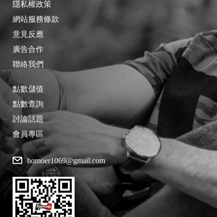
隱私權政策
網站服務條款
意見反應
廣告合作
聯絡我們
點數儲值
點數查詢
討論話題
會員專區
homoer1069@gmail.com