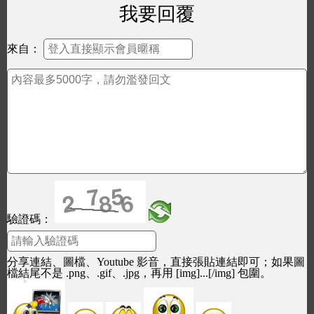
我要回覆
來自：
驗證碼：
分享連結、圖檔、Youtube 影音，直接張貼連結即可；如果圖
檔結尾不是 .png、.gif、.jpg，再用 [img]...[/img] 包圍。