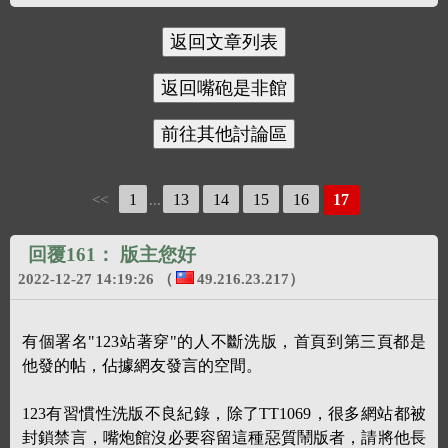
1
13
14
15
16
17
<<
...
回覆161：
版主您好
2022-12-27 14:19:26
（
49.216.23.217
）
有個署名"123站著穿"的人不斷洗版，首頁到第三頁都是
他發的帖，佔據網友發言的空間。
123有習慣性洗版不良紀錄，除了TT1069，很多網站都被
封鎖禁言，嘴炮館沒必要容留這種惡質鬧版者，請將他長