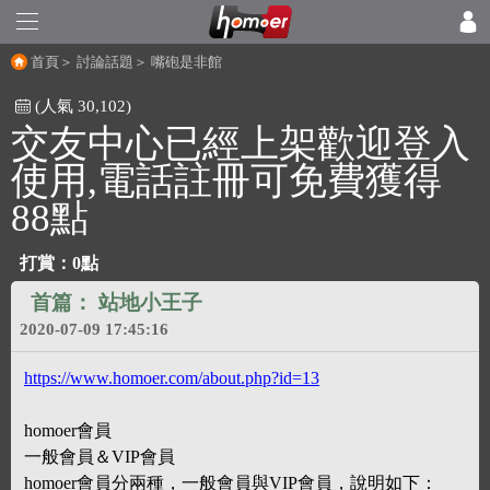
首頁
＞
討論話題
＞
嘴砲是非館
(人氣 30,102)
交友中心已經上架歡迎登入
使用,電話註冊可免費獲得
88點
打賞：0點
首篇：
站地小王子
2020-07-09 17:45:16
https://www.homoer.com/about.php?id=13
homoer會員
一般會員＆VIP會員
homoer會員分兩種，一般會員與VIP會員，說明如下：