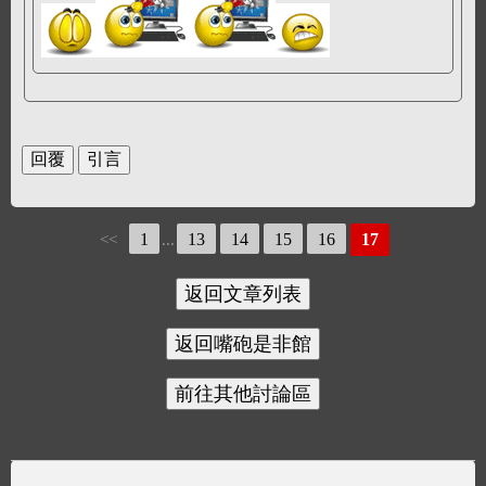
1
13
14
15
16
17
<<
...