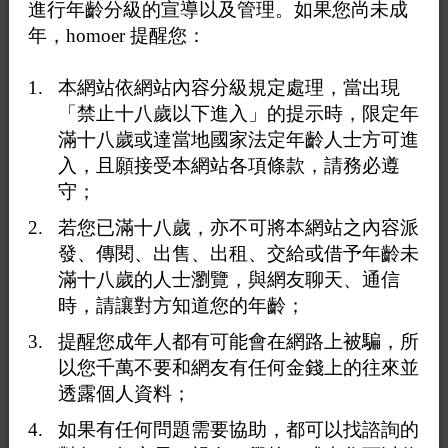
進行年齡分級的宣導以及管理。如果您尚未成
年，homoer 提醒您：
熊猴交友中心：
https://www.homoer.com/discuss_club_match.php?board=11&p
本網站依網站內容分級規定處理，當出現
=0
「禁止十八歲以下進入」的提示時，限定年
滿十八歲或達當地國家法定年齡人士方可進
入，且願接受本網站各項條款，請務必遵
中老年交友中心：
守；
https://www.homoer.com/discuss_club_match.php?board=12&
p=0
若您已滿十八歲，亦不可將本網站之內容派
發、傳閱、出售、出租、交給或借予年齡未
此文章已於 2020-07-10 16:08:13 由 站地小王子 進行第 2
滿十八歲的人士瀏覽，與網友聊天、通信
次編輯
時，請讓對方知道您的年齡；
提醒您成年人都有可能會在網路上被騙，所
以您千萬不要和網友有任何金錢上的往來並
透露個人資料；
如果有任何問題需要協助，都可以找諮詢的