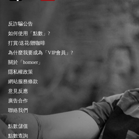
反詐騙公告
如何使用「點數」?
打賞/送花/贈咖啡
為什麼我要成為「VIP會員」?
關於「homoer」
隱私權政策
網站服務條款
意見反應
廣告合作
聯絡我們
點數儲值
點數查詢