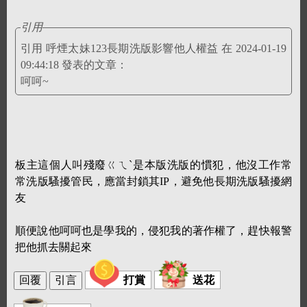
引用
引用 呼煙太妹123長期洗版影響他人權益 在 2024-01-19
09:44:18 發表的文章：
呵呵~
板主這個人叫殘廢ㄍㄟˋ是本版洗版的慣犯，他沒工作常
常洗版騷擾管民，應當封鎖其IP，避免他長期洗版騷擾網
友
順便說他呵呵也是學我的，侵犯我的著作權了，趕快報警
把他抓去關起來
打賞
送花