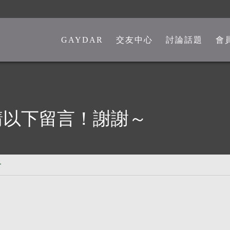
GAYDAR
交友中心
討論話題
會
一般交友中心
勁爆留言板
另類交友中心
嘴砲是非館
熊猴交友中心
心情分享館
請以下留言！謝謝～
中老年交友中心
時事觀點
彩虹政治版
子
新聞講堂
同志文學館
激情文學館