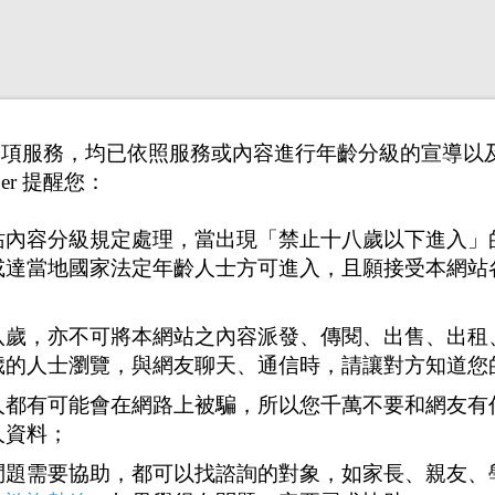
供之各項服務，均已依照服務或內容進行年齡分級的宣導
er 提醒您：
站內容分級規定處理，當出現「禁止十八歲以下進入」
或達當地國家法定年齡人士方可進入，且願接受本網站
打賞
送花
送咖啡
八歲，亦不可將本網站之內容派發、傳閱、出售、出租
歲的人士瀏覽，與網友聊天、通信時，請讓對方知道您
人都有可能會在網路上被騙，所以您千萬不要和網友有
人資料；
1
40
41
42
43
44
<<
...
問題需要協助，都可以找諮詢的對象，如家長、親友、