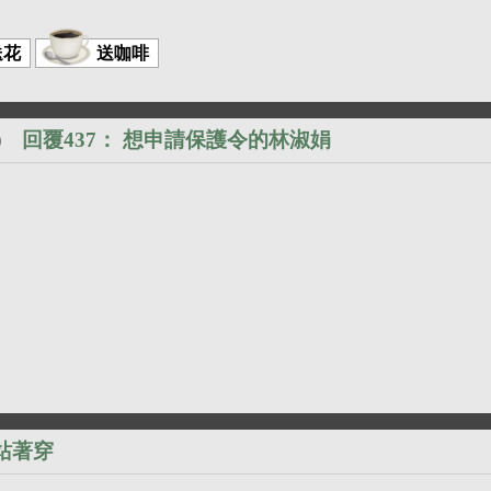
送花
送咖啡
回覆437：
想申請保護令的林淑娟
）
3站著穿