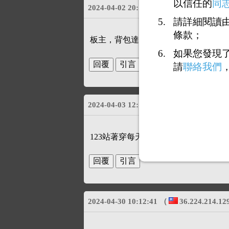
以信任的
同
回覆431：
12
2024-04-02 20:17:47
請詳細閱讀由
條款；
板主，背包達人又在罵人吸毒了，趕快
如果您發現
打賞
請
聯絡我們
2024-04-03 12:19:21
（
36.224.220.89
123站著穿每天洗版影響他人權益
2024-04-30 10:12:41
（
36.224.214.12