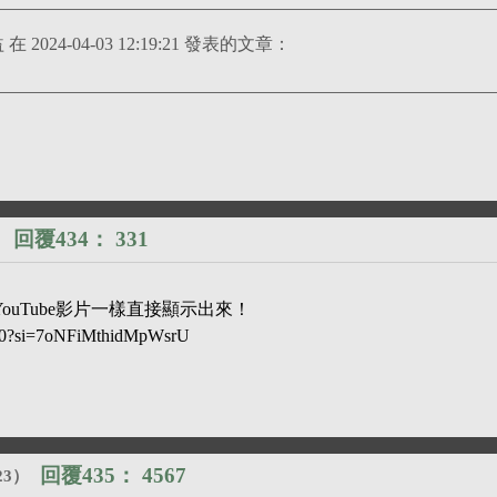
引用 123站著穿每天洗版影響他人權益 在 2024-04-03 12:19:21 發表的文章：
回覆434：
331
）
貼YouTube影片一樣直接顯示出來！
y10?si=7oNFiMthidMpWsrU
回覆435：
4567
23
）