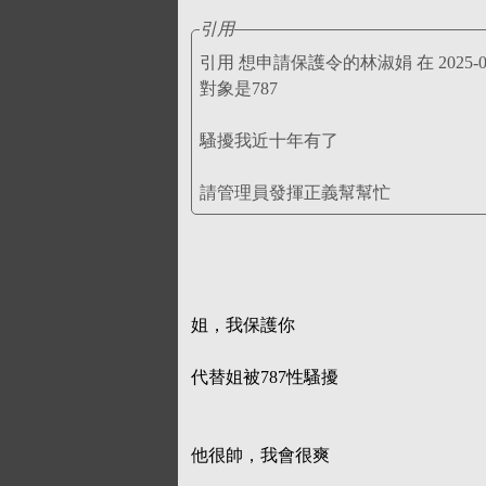
引用
引用 想申請保護令的
對象是787
騷擾我近十年有了
請管理員發揮正義幫幫忙
姐，我保護你
代替姐被787性騷擾
他很帥，我會很爽