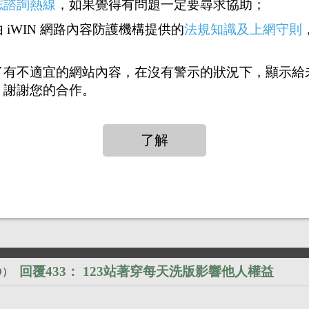
志諮詢熱線
，如果覺得有問題一定要尋求協助；
3站著穿
 iWIN 網路內容防護機構提供的
法規知識及上網守則
封鎖他
了有不適宜的網站內容，在沒有警示的狀況下，顯示給
送花
送咖啡
，謝謝您的合作。
回覆432：
123站著穿每天洗版影響他人權益
）
回覆433：
123站著穿每天洗版影響他人權益
9
）