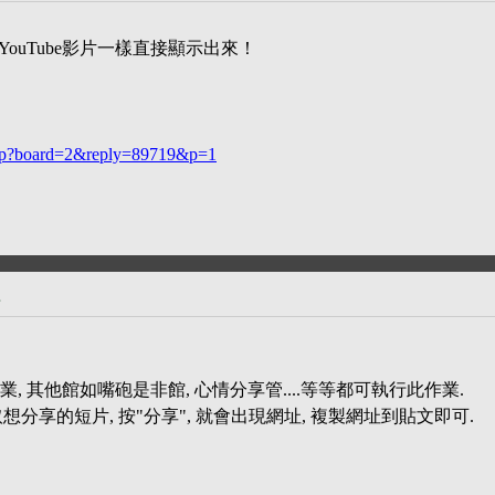
貼YouTube影片一樣直接顯示出來！
.php?board=2&reply=89719&p=1
 其他館如嘴砲是非館, 心情分享管....等等都可執行此作業.
選取想分享的短片, 按"分享", 就會出現網址, 複製網址到貼文即可.