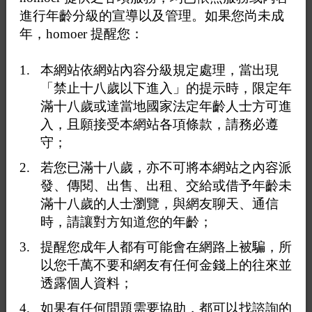
中央社／ 屏東縣20日電
進行年齡分級的宣導以及管理。如果您尚未成
年，homoer 提醒您：
清明連假將進入掃墓高峰期，為避免民眾在公墓放火燒
本網站依網站內容分級規定處理，當出現
草，屏東縣政府今天表示，協調鄉鎮市公所在清明節前完
「禁止十八歲以下進入」的提示時，限定年
成除草並嚴加巡查，一旦公墓內焚燒行為一律依放火罪追
究刑責。
滿十八歲或達當地國家法定年齡人士方可進
屏東縣消防局第四大隊蕭姓安檢員因支援公墓火警意外殉
入，且願接受本網站各項條款，請務必遵
職，蕭姓安檢員2月間遭未停穩的水箱車輾壓，導致臟器
守；
受損及血胸經送醫不治。頻傳的雜草火警更讓消防員疲於
若您已滿十八歲，亦不可將本網站之內容派
奔命，屏東縣政府2月27日就宣布，公墓內再發生火警即
發、傳閱、出售、出租、交給或借予年齡未
依放火罪送辦。
滿十八歲的人士瀏覽，與網友聊天、通信
屏東縣政府今天發布新聞稿表示，清明連假將進入掃墓高
時，請讓對方知道您的年齡；
峰期，為避免放火焚燒造成環境污染與影響安全，協調鄉
鎮市公所在清明節前完成除草作業、加強巡查，民政處也
提醒您成年人都有可能會在網路上被騙，所
會不定期派員稽查，呼籲民眾掃墓祭祖減少使用火源。
以您千萬不要和網友有任何金錢上的往來並
民政處指出，近日進行預防宣導，由鄉鎮市協助加強巡查
透露個人資料；
公墓，提醒民眾不要隨意放火除草或焚燒紙錢，同時協調
清潔隊清運公墓內樹枝樹葉等易燃垃圾，並設置水袋或大
如果有任何問題需要協助，都可以找諮詢的