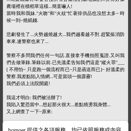
農場裡在積稻草這樣...簡直嚇人!
當時我和我妹.''火吻''和''火紋''忙著排供品也沒想太多~ 時
候一到~燒紙錢.
悲劇發生了...火勢越燒越大...我們越看越不對.趕緊摳消防
車來.連警察也來了...
警察不多問我們任何一句話.直接拿手機拍照蒐證.又叫我
們去做筆錄.筆錄以前.已先溫柔告知我們這是''縱火罪''___
[ 不用怕~ 只是跑一個流程而已~只是函送而已]~ 好溫柔的
警察.我差點陷入情網...可是當頭一個霹靂!
我們必須上法院開庭!
我這才明白: 我們被法辦了!
我陷入驚恐當中...想起那火很大...差點燒燙我身體...
又上網查了一下~原來:
清明掃墓高峰 屏縣府派員除草祭鐵腕禁焚燒
homoer 提供之各項服務，均已依照服務或內容