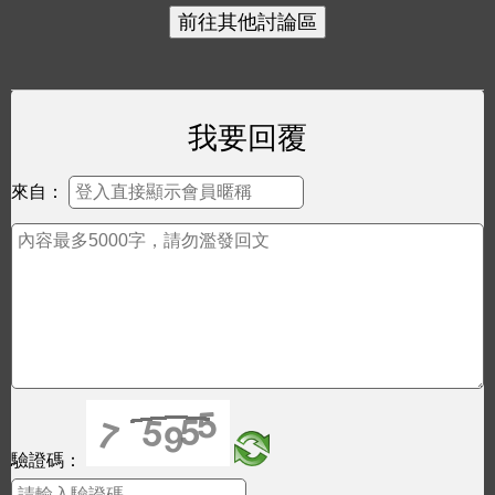
我要回覆
來自：
驗證碼：