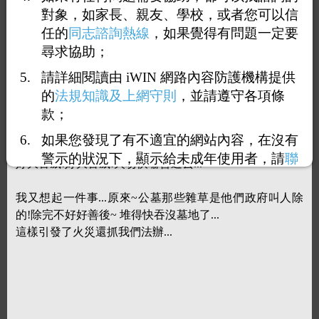
型垃圾桶。
對象，如家長、親友、學校，或者您可以信
另外，在各公墓入口處，設立公告與製作布條加強宣導，
任的
同志諮詢熱線
，如果覺得有問題一定要
呼籲民眾雜草不亂燒、煙蒂不亂丟、冥紙不飛揚、爆竹不
尋求協助；
燃放，並要記得滅灰燼及記得收垃圾
請詳細閱讀由 iWIN 網路內容防護機構提供
民政處強調，縣府已針對重點地區加設監視設備，一旦查
的
法規知識及上網守則
，並請遵守各項條
獲放火者，將追究刑責，期以鐵腕手段杜絕放火惡習。
款；
__原來~政府祭個鐵腕~不問緣由~只要有公墓內燃燒行為~
如果您發現了有不適宜的網站內容，在沒有
通通都當作放火犯!
警示的狀況下，顯示給未成年使用者，請
聯
好大官威!好大官威!火吻快嚇昏過去...
絡我們
，謝謝您的合作。
我又想起一件事...原來~公墓那些雜草是他們政府叫人除
的!除完不好好善後~ 堆得快吞沒墓地了...
這樣引發了火災還抓我們法辦...