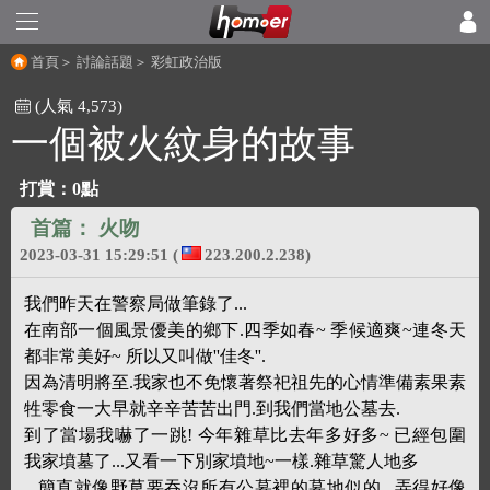
首頁
＞
討論話題
＞
彩虹政治版
(人氣 4,573)
一個被火紋身的故事
打賞：
0點
首篇：
火吻
2023-03-31 15:29:51
(
223.200.2.238)
我們昨天在警察局做筆錄了...
在南部一個風景優美的鄉下.四季如春~ 季候適爽~連冬天
都非常美好~ 所以又叫做''佳冬''.
因為清明將至.我家也不免懷著祭祀祖先的心情準備素果素
牲零食一大早就辛辛苦苦出門.到我們當地公墓去.
到了當場我嚇了一跳! 今年雜草比去年多好多~ 已經包圍
我家墳墓了...又看一下別家墳地~一樣.雜草驚人地多
...簡直就像野草要吞沒所有公墓裡的墓地似的...弄得好像