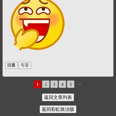
1
2
3
4
5
>>