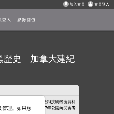
加入會員
會員登入
員登入
點數儲值
黑歷史 加拿大建紀
榮譽退伍，若留下就是被撤銷接觸機密資料
以及管理。如果您
，加拿大總理杜魯道2017年公開向受害者