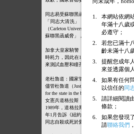
尚未成年，homo
同志易受蘇聯黑函威脅？
本網站依網
「同志大清洗」（gay purge）發生
年滿十八歲
（Carleton University）歷史學
必遵守；
蘇聯黑函威脅」，但沒有任何證據顯示，
若您已滿十
齡未滿十八
加拿大皇家騎警（RCMP）在「同志大清
時耗力，因此在1960年代與心理學家合作，
提醒您成年
來測試血壓和瞳孔變化，以此判斷是否為
來並透露個
老杜魯道：國家管不著人民房事
如果有任何
儘管杜魯道（Justin Trudeau）的父親、時
以信任的
同
for the state in the bedroo
請詳細閱讀由
女憲兵道格拉斯（Michelle Douglas
條款；
1989年，道格拉斯經過2天審問後，坦承自己
年1月告訴《紐約時報》，當年審問她的
如果您發現
同志自殺或死於愛滋病，因此今日的男女
請
聯絡我們