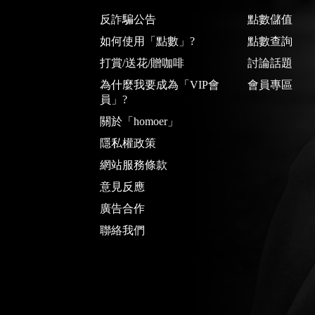
反詐騙公告
點數儲值
如何使用「點數」?
點數查詢
打賞/送花/贈咖啡
討論話題
為什麼我要成為「VIP會
會員專區
員」?
關於「homoer」
隱私權政策
網站服務條款
意見反應
廣告合作
聯絡我們