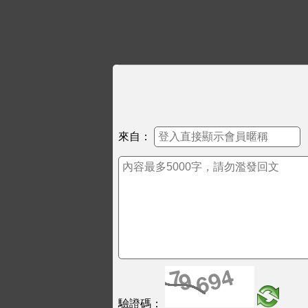
來自：
驗證碼：