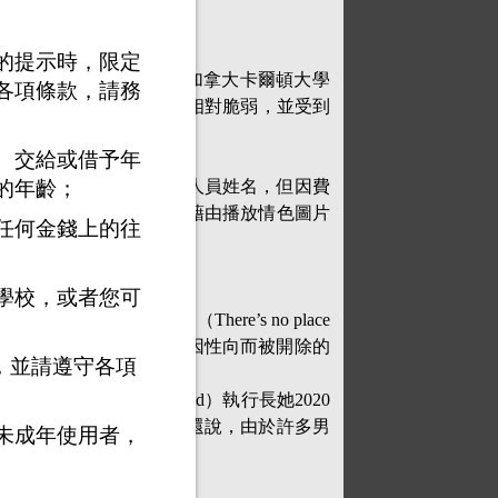
的提示時，限定
因為性向而遭到辭退、開除。加拿大卡爾頓大學
各項條款，請務
認為同性戀者具「懦弱特質，使得他們相對脆弱，並受到
、交給或借予年
的年齡；
身為LGBT族群的軍公職人員姓名，但因費
e），即讓受試者後躺的椅子，藉由播放情色圖片
任何金錢上的往
學校，或者您可
家管不著人民的房事」（There’s no place
但「同志大清洗」仍持續近1/4世紀，直到因性向而被開除的
，並請遵守各項
GBT Purge Fund）執行長她2020
們認為是同志的人」。她還說，由於許多男
未成年使用者，