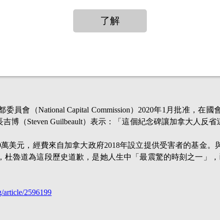
郵報》，當他因性向被迫選擇退伍時，他的退伍津貼也沒了，這
他以為自己的遭遇是特例，事實上並非如此。LGBT清洗基金會
疫情爆發前，約11000頁的檔案，政府只給了271頁。
17年為迫害LGBT族群的黑歷史在國會致歉，「你們有專業能力且
當對待，這是我們的集體恥辱......這個道歉等太久了，許多受害
National Capital Commission）2020年1月批准
（Steven Guilbeault）表示：「這個紀念碑讓加拿大
560萬美元，經費來自加拿大政府2018年設立提供受害者的基金
報》表示，杜魯道為這段歷史道歉，是她人生中「最震驚的時刻之一
」
/article/2596199