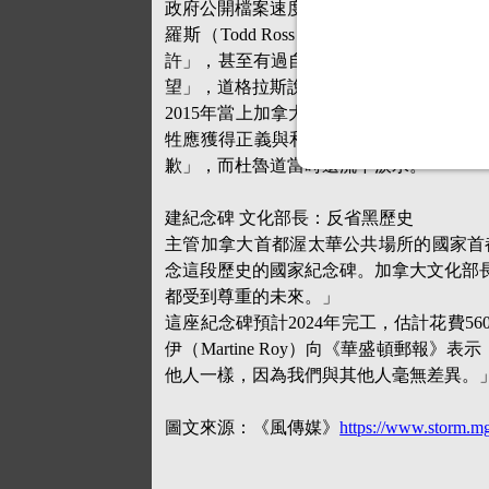
政府公開檔案速度令人失望
羅斯（Todd Ross）告訴《華盛頓
許」，甚至有過自殺念頭，且多年以來，
望」，道格拉斯說，在武漢肺炎（新冠肺炎）
2015年當上加拿大總理的杜魯道，20
牲應獲得正義與和平......你們受到不
歉」，而杜魯道當時還流下淚水。
建紀念碑 文化部長：反省黑歷史
主管加拿大首都渥太華公共場所的國家首都委員會（
念這段歷史的國家紀念碑。加拿大文化部長吉博
都受到尊重的未來。」
這座紀念碑預計2024年完工，估計花費
伊（Martine Roy）向《華盛頓郵
他人一樣，因為我們與其他人毫無差異。
圖文來源：《風傳媒》
https://www.storm.mg