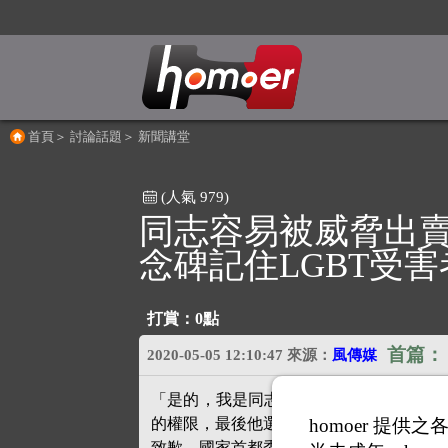
首頁
＞
討論話題
＞
新聞講堂
(人氣 979)
同志容易被威脅出賣
念碑記住LGBT受害
打賞：
0點
首篇
2020-05-05 12:10:47
來源：
風傳媒
「是的，我是同志。」時年21歲的加拿
homoer 提
的權限，最後他選了前者，而他是加拿大史
致歉，國家首都委員會則在2020年1月