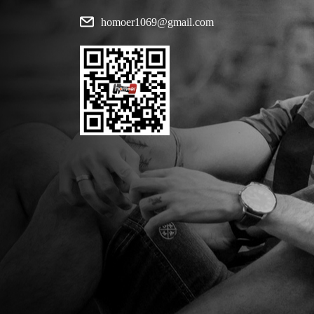
homoer1069@gmail.com