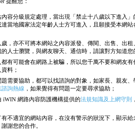
er 提醒您：
站內容分級規定處理，當出現「禁止十八歲以下進入」
在1950年代至1990年代，加拿大公務員、軍人和皇家騎警成員，
或達當地國家法定年齡人士方可進入，且願接受本網站
家詹泰（Patrizia Gentile）指出，當時的冷戰氛圍下，歐美國家
加拿大軍公職人員因外國要脅而洩露國家機密。
八歲，亦不可將本網站之內容派發、傳閱、出售、出租
歲的人士瀏覽，與網友聊天、通信時，請讓對方知道您
洗」期間成立特別小組，監控全國同志酒吧，透過威脅方式獲取
製造聲稱能辨識同性戀的「水果機器」（the fruit machin
人都有可能會在網路上被騙，所以您千萬不要和網友有
同性戀。
人資料；
問題需要協助，都可以找諮詢的對象，如家長、親友、
任加拿大司法部長老杜魯道（Pierre Trudeau）1967年提案，表明「國
志諮詢熱線
，如果覺得有問題一定要尋求協助；
ms of the nation），而加拿大1969年通過修法，反對歧視同性戀，
 iWIN 網路內容防護機構提供的
法規知識及上網守則
）提出訴訟，才讓整個事件在1992年徹底結束。
是同志，結果遭到革職，隨後提告。現在身為「LGBT清洗基金會」（L
人員不僅讚揚清洗政策，「他們還想惡魔化、嘲諷、羞辱任何他
了有不適宜的網站內容，在沒有警示的狀況下，顯示給
同志受害人數不成比例。
，謝謝您的合作。