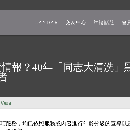
GAYDAR
交友中心
討論話題
會
一般交友中心
勁爆留言板
另類交友中心
嘴砲是非館
熊猴交友中心
心情分享館
情報？40年「同志大清洗」
中老年交友中心
時事觀點
者
彩虹政治版
新聞講堂
：
Vera
同志文學館
大海軍通訊兵羅斯坦承自己性向後，被迫面臨2個選擇：自願接受
供之各項服務，均已依照服務或內容進行年齡分級的宣導
上「同志大清洗」事件的數千名受害者之一。對於這起歷史憾事
激情文學館
批准，在國會山莊西邊建立紀念碑。