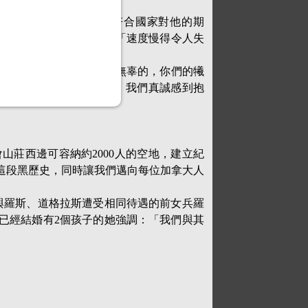
讓他感到恥辱，因為「沒有符合國家對他的期
要求政府公開當年資料，「速度慢得令人失
愛國，更重要的是，你們是無辜的，你們的犧
人已不在人世，聽不到這些話，我們真誠感到抱
，在國會山莊西邊可容納約2000人的空地，建立紀
人反省這段黑歷史，同時讓我們邁向每位加拿大人
。與羅斯、道格拉斯遭受相同待遇的前女兵羅
」，已經結婚有2個孩子的她強調：「我們與其