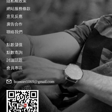
隱私權政策
網站服務條款
意見反應
廣告合作
聯絡我們
點數儲值
點數查詢
討論話題
會員專區
homoer1069@gmail.com