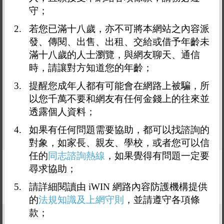
守；
若您已滿十八歲，亦不可將本網站之內容派
發、傳閱、出售、出租、交給或借予年齡未
內容：
滿十八歲的人士瀏覽，與網友聊天、通信
時，請讓對方知道您的年齡；
提醒您成年人都有可能會在網路上被騙，所
以您千萬不要和網友有任何金錢上的往來並
透露個人資料；
如果有任何問題需要協助，都可以找諮詢的
對象，如家長、親友、學校，或者您可以信
，目前輸入
0
字，最多 5000 字。
最少3個字
任的
同志諮詢熱線
，如果覺得有問題一定要
尋求協助；
驗證碼：
請詳細閱讀由 iWIN 網路內容防護機構提供
的
法規知識及上網守則
，並請遵守各項條
款；