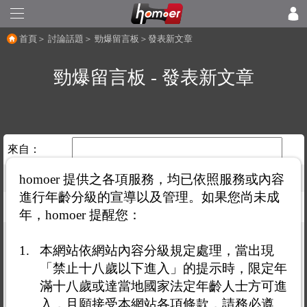
首頁
＞
討論話題
＞
勁爆留言板
＞發表新文章
勁爆留言板 - 發表新文章
來自：
homoer 提供之各項服務，均已依照服務或內容
選擇縣市：
進行年齡分級的宣導以及管理。如果您尚未成
提要：
年，homoer 提醒您：
立即發文
預約發文
本網站依網站內容分級規定處理，當出現
限制
在
分鐘內可以閱讀文章內容
「禁止十八歲以下進入」的提示時，限定年
滿十八歲或達當地國家法定年齡人士方可進
入，且願接受本網站各項條款，請務必遵