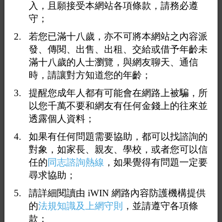
入，且願接受本網站各項條款，請務必遵
守；
若您已滿十八歲，亦不可將本網站之內容派
發、傳閱、出售、出租、交給或借予年齡未
滿十八歲的人士瀏覽，與網友聊天、通信
<上一則
返回
下一則>
時，請讓對方知道您的年齡；
提醒您成年人都有可能會在網路上被騙，所
以您千萬不要和網友有任何金錢上的往來並
透露個人資料；
如果有任何問題需要協助，都可以找諮詢的
對象，如家長、親友、學校，或者您可以信
任的
同志諮詢熱線
，如果覺得有問題一定要
尋求協助；
請詳細閱讀由 iWIN 網路內容防護機構提供
的
法規知識及上網守則
，並請遵守各項條
款；