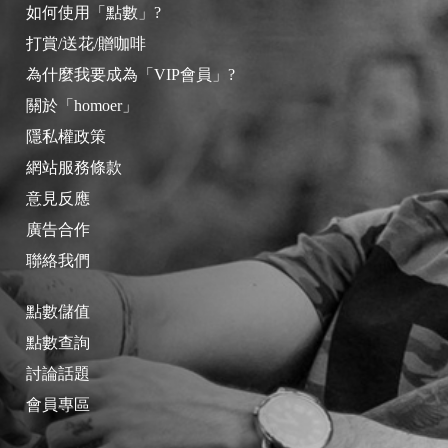
如何使用「點數」?
打賞/送花/贈咖啡
為什麼我要成為「VIP會員」?
關於「homoer」
隱私權政策
網站服務條款
意見反應
廣告合作
聯絡我們
點數儲值
點數查詢
討論話題
會員專區