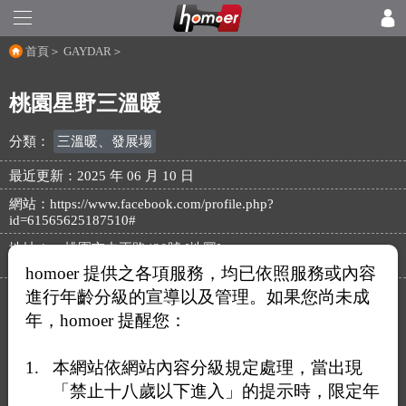
首頁
＞
GAYDAR
＞
桃園星野三溫暖
分類：
三溫暖、發展場
最近更新：2025 年 06 月 10 日
網站：
https://www.facebook.com/profile.php?
id=61565625187510#
地址 1：
桃園市中正路430號 [地圖]
homoer 提供之各項服務，均已依照服務或內容
進行年齡分級的宣導以及管理。如果您尚未成
年，homoer 提醒您：
本網站依網站內容分級規定處理，當出現
「禁止十八歲以下進入」的提示時，限定年