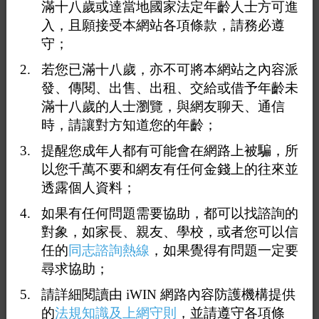
滿十八歲或達當地國家法定年齡人士方可進
入，且願接受本網站各項條款，請務必遵
守；
若您已滿十八歲，亦不可將本網站之內容派
發、傳閱、出售、出租、交給或借予年齡未
滿十八歲的人士瀏覽，與網友聊天、通信
時，請讓對方知道您的年齡；
<上一則
返回
下一則>
提醒您成年人都有可能會在網路上被騙，所
詳細介紹
地圖
以您千萬不要和網友有任何金錢上的往來並
透露個人資料；
星野三溫暖
如果有任何問題需要協助，都可以找諮詢的
澡堂·岩盤浴 ·烤箱·藥草蒸氣室·泳池（男湯）
對象，如家長、親友、學校，或者您可以信
越式洗頭 ·中式按摩·腳底按摩· （歡迎女生預約）
任的
同志諮詢熱線
，如果覺得有問題一定要
含住宿·太空膠囊·沙發影院·健身房·電競網咖·餐廳
尋求協助；
地址：桃園區 中正路430號 電話：03-331 7866
請詳細閱讀由 iWIN 網路內容防護機構提供
的
法規知識及上網守則
，並請遵守各項條