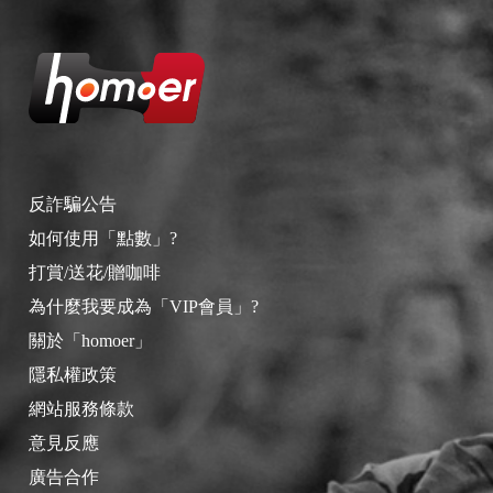
反詐騙公告
如何使用「點數」?
打賞/送花/贈咖啡
為什麼我要成為「VIP會員」?
關於「homoer」
隱私權政策
網站服務條款
意見反應
廣告合作