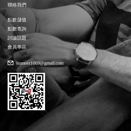
聯絡我們
點數儲值
點數查詢
討論話題
會員專區
homoer1069@gmail.com