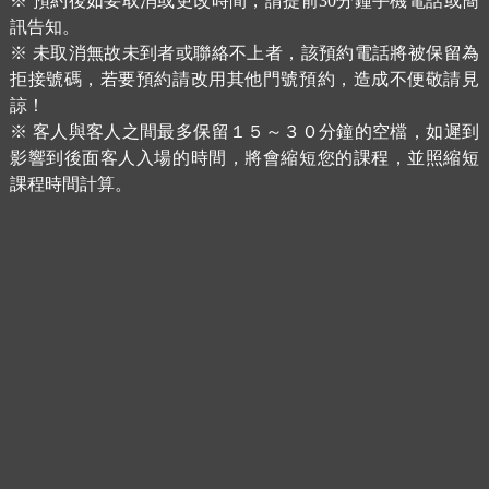
※ 預約後如要取消或更改時間，請提前30分鐘手機電話或簡
訊告知。
※ 未取消無故未到者或聯絡不上者，該預約電話將被保留為
拒接號碼，若要預約請改用其他門號預約，造成不便敬請見
諒！
※ 客人與客人之間最多保留１５～３０分鐘的空檔，如遲到
影響到後面客人入場的時間，將會縮短您的課程，並照縮短
課程時間計算。