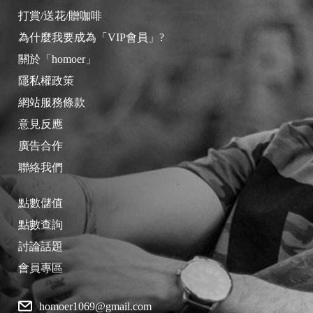
打賞/送花/贈咖啡
為什麼我要成為「VIP會員」?
關於「homoer」
隱私權政策
網站服務條款
意見反應
廣告合作
聯絡我們
點數儲值
點數查詢
討論話題
會員專區
homoer1069@gmail.com