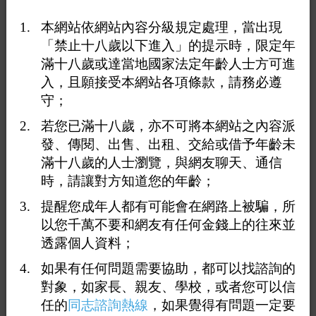
本網站依網站內容分級規定處理，當出現
「禁止十八歲以下進入」的提示時，限定年
滿十八歲或達當地國家法定年齡人士方可進
入，且願接受本網站各項條款，請務必遵
守；
若您已滿十八歲，亦不可將本網站之內容派
發、傳閱、出售、出租、交給或借予年齡未
滿十八歲的人士瀏覽，與網友聊天、通信
時，請讓對方知道您的年齡；
提醒您成年人都有可能會在網路上被騙，所
<上一則
返回
下一則>
以您千萬不要和網友有任何金錢上的往來並
透露個人資料；
詳細介紹
地圖
如果有任何問題需要協助，都可以找諮詢的
對象，如家長、親友、學校，或者您可以信
A.能量活絡紓壓 & 泰式精油舒壓
任的
同志諮詢熱線
，如果覺得有問題一定要
120分鐘 $2500 / ​90分鐘 $2200