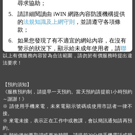
尋求協助；
​B.能量活絡紓壓〈乾壓〉
請詳細閱讀由 iWIN 網路內容防護機構提供
90分鐘 $1800
的
法規知識及上網守則
，並請遵守各項條
​《價格調整將不另行通知，請以個人網路公告為主》
款；
【課程服務時段】13：00～21：00〈最晚可21：00進場〉
如果您發現了有不適宜的網站內容，在沒有
​【來電預約時間】10：00～22：00〈歡迎提早預約，謝謝〉
警示的狀況下，顯示給未成年使用者，請
聯
_____________________________________________
絡我們
，謝謝您的合作。
以上有價服務內容皆為合法範圍，請勿於有價服務時提出違
法要求！
【預約須知】
《服務預約制，請提早一天預約。當天預約請提前1小時預約
～謝謝！》
※ 請使用手機來電，未來電顯示號碼或使用市話者一律不
接。
※ 來電未接，表示正在工作中或教課，會以簡訊通知請再預
約。