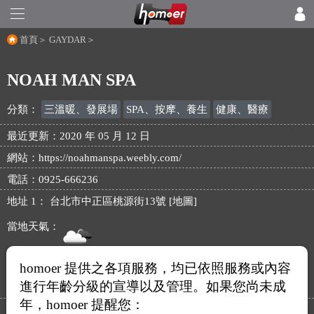
首頁
＞
GAYDAR
＞
NOAH MAN SPA
分類：
三溫暖、發展場
SPA、按摩、養生
健康、醫療
最近更新：2020 年 05 月 12 日
網站：
https://noahmanspa.weebly.com/
電話：0925-666236
地址 1：
台北市中正區桃源街13號 [地圖]
當地天氣：
陰，多雲，溫度目前 33.7 ℃，最高 33.7 ℃，最低 33.7 ℃，濕度
homoer 提供之各項服務，均已依照服務或內容
23%。
進行年齡分級的宣導以及管理。如果您尚未成
天氣資料由
OpenWeatherMap
提供
年，homoer 提醒您：