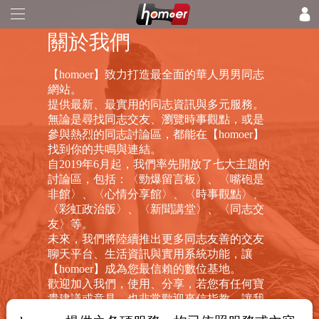
關於我們
【homoer】致力打造最全面的華人男男同志
網站。
提供最新、最實用的同志資訊與多元服務。
無論是尋找同志交友、瀏覽時事觀點，或是
參與熱烈的同志討論區，都能在【homoer】
找到你的共鳴與連結。
自2019年6月起，我們率先開放了七大主題的
討論區，包括：〈勁爆留言板〉、〈嘴砲是
非館〉、〈心情分享館〉、〈時事觀點〉、
〈彩虹政治版〉、〈新聞講堂〉、〈同志交
友〉等。
未來，我們將陸續推出更多同志友善的交友
聊天平台、生活資訊與實用系統功能，讓
【homoer】成為您最信賴的數位基地。
歡迎加入我們，使用、分享，若您有任何寶
貴建議或意見，也非常歡迎來信指教，讓我
們一起打造一個更新、更潮、真正屬於同志