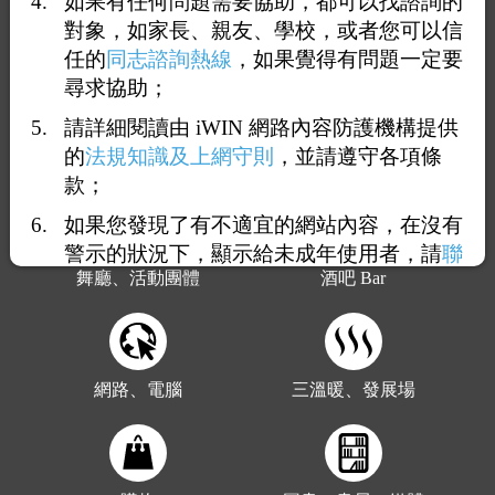
如果有任何問題需要協助，都可以找諮詢的
對象，如家長、親友、學校，或者您可以信
政府、非政府組織
健康、醫療
任的
同志諮詢熱線
，如果覺得有問題一定要
尋求協助；
請詳細閱讀由 iWIN 網路內容防護機構提供
的
法規知識及上網守則
，並請遵守各項條
宗教
校園
款；
如果您發現了有不適宜的網站內容，在沒有
警示的狀況下，顯示給未成年使用者，請
聯
舞廳、活動團體
酒吧 Bar
絡我們
，謝謝您的合作。
網路、電腦
三溫暖、發展場