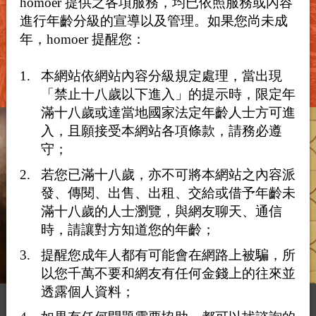
homoer 提供之各項服務，均已依照服務或內容
社群的專屬空間！
進行年齡分級的宣導以及管理。如果您尚未成
年，homoer 提醒您：
了解更多
本網站依網站內容分級規定處理，當出現
「禁止十八歲以下進入」的提示時，限定年
滿十八歲或達當地國家法定年齡人士方可進
入，且願接受本網站各項條款，請務必遵
守；
若您已滿十八歲，亦不可將本網站之內容派
發、傳閱、出售、出租、交給或借予年齡未
滿十八歲的人士瀏覽，與網友聊天、通信
時，請讓對方知道您的年齡；
提醒您成年人都有可能會在網路上被騙，所
以您千萬不要和網友有任何金錢上的往來並
透露個人資料；