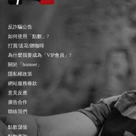
反詐騙公告
如何使用「點數」?
打賞/送花/贈咖啡
為什麼我要成為「VIP會員」?
關於「homoer」
隱私權政策
網站服務條款
意見反應
廣告合作
聯絡我們
點數儲值